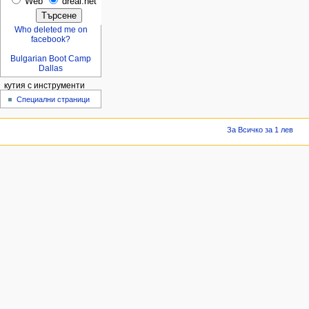
Web
dreal.net
Who deleted me on
facebook?
Bulgarian Boot Camp
Dallas
кутия с инструменти
Специални страници
За Всичко за 1 лев