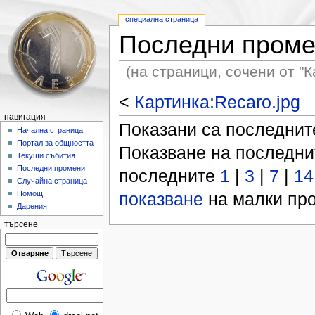
специална страница
Последни пром
(на страници, сочени от "К
<
Картинка:Recaro.jpg
навигация
Показани са последни
Начална страница
Портал за общността
Показване на последн
Текущи събития
Последни промени
последните
1
|
3
|
7
|
14
Случайна страница
показване
на малки про
Помощ
Дарения
търсене