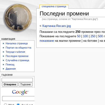
специална страница
Последни промени
(на страници, сочени от "Картинка:Recaro.jpg")
<
Картинка:Recaro.jpg
Показани са последните
250
промени през п
Показване на последните
50
|
100
|
250
|
500
п
навигация
показване
на малки промени | на ботове | на
Начална страница
Портал за общността
Текущи събития
Последни промени
Случайна страница
Помощ
Дарения
търсене