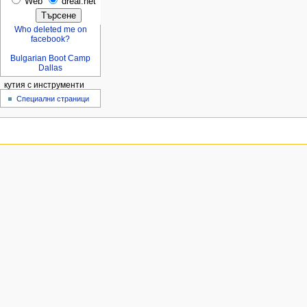
Web
dreal.net
Who deleted me on
facebook?
Bulgarian Boot Camp
Dallas
кутия с инструменти
Специални страници