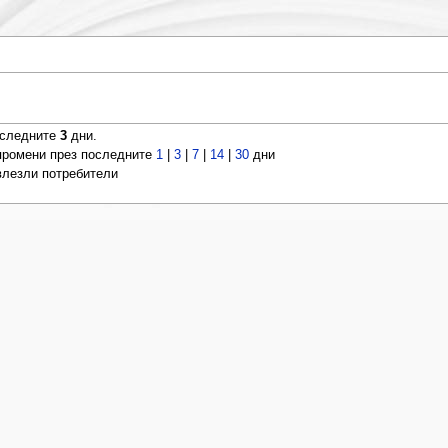
оследните
3
дни.
ромени през последните
1
|
3
|
7
|
14
|
30
дни
 влезли потребители