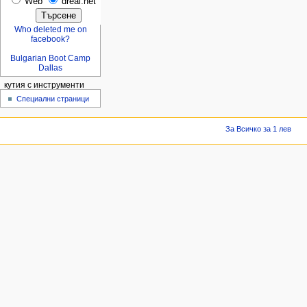
Web
dreal.net
Who deleted me on
facebook?
Bulgarian Boot Camp
Dallas
кутия с инструменти
Специални страници
За Всичко за 1 лев