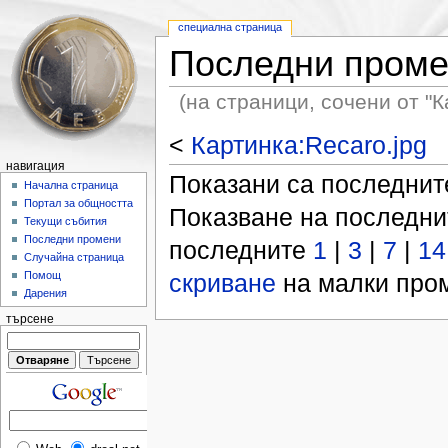
специална страница
Последни пром
(на страници, сочени от "К
<
Картинка:Recaro.jpg
навигация
Показани са последни
Начална страница
Портал за общността
Показване на последн
Текущи събития
Последни промени
последните
1
|
3
|
7
|
14
Случайна страница
скриване
на малки пром
Помощ
Дарения
търсене