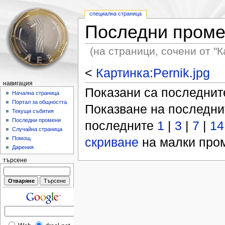
специална страница
Последни пром
(на страници, сочени от "К
<
Картинка:Pernik.jpg
навигация
Показани са последни
Начална страница
Портал за общността
Показване на последн
Текущи събития
Последни промени
последните
1
|
3
|
7
|
14
Случайна страница
скриване
на малки пром
Помощ
Дарения
търсене