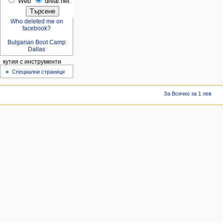
Web
dreal.net
Who deleted me on
facebook?
Bulgarian Boot Camp
Dallas
кутия с инструменти
Специални страници
За Всичко за 1 лев