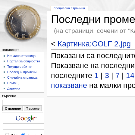
специална страница
Последни пром
(на страници, сочени от "К
<
Картинка:GOLF 2.jpg
навигация
Показани са последни
Начална страница
Портал за общността
Показване на последн
Текущи събития
Последни промени
последните
1
|
3
|
7
|
14
Случайна страница
показване
на малки про
Помощ
Дарения
търсене