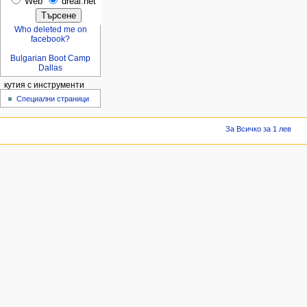
Web
dreal.net
Who deleted me on
facebook?
Bulgarian Boot Camp
Dallas
кутия с инструменти
Специални страници
За Всичко за 1 лев