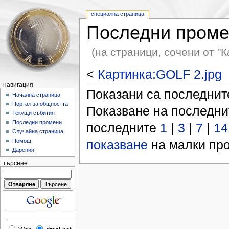
специална страница
Последни пром
(на страници, сочени от "К
<
Картинка:GOLF 2.jpg
навигация
Показани са последни
Начална страница
Портал за общността
Показване на последн
Текущи събития
Последни промени
последните
1
|
3
|
7
|
14
Случайна страница
показване
на малки про
Помощ
Дарения
търсене