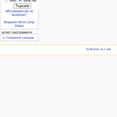
Web
dreal.net
Who deleted me on
facebook?
Bulgarian Boot Camp
Dallas
кутия с инструменти
Специални страници
За Всичко за 1 лев