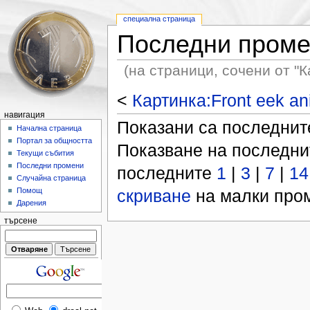
специална страница
Последни пром
(на страници, сочени от "Ка
<
Картинка:Front eek ani
навигация
Показани са последни
Начална страница
Портал за общността
Показване на последн
Текущи събития
Последни промени
последните
1
|
3
|
7
|
14
Случайна страница
скриване
на малки пром
Помощ
Дарения
търсене