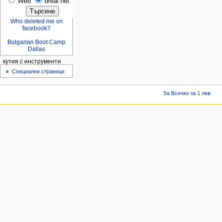
Web
dreal.net
Who deleted me on
facebook?
Bulgarian Boot Camp
Dallas
кутия с инструменти
Специални страници
За Всичко за 1 лев