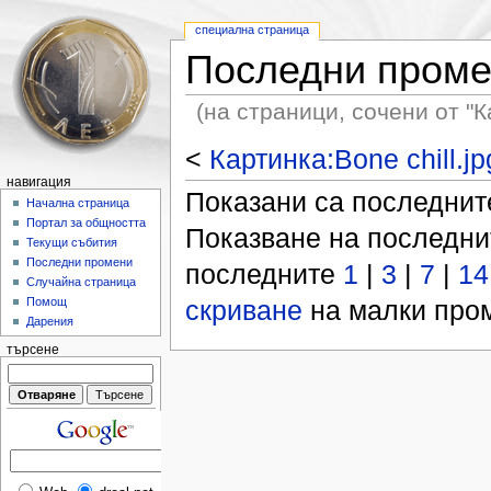
специална страница
Последни пром
(на страници, сочени от "Ка
<
Картинка:Bone chill.jp
навигация
Показани са последни
Начална страница
Портал за общността
Показване на последн
Текущи събития
Последни промени
последните
1
|
3
|
7
|
14
Случайна страница
скриване
на малки пром
Помощ
Дарения
търсене