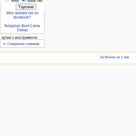
Web
dreal.net
Who deleted me on
facebook?
Bulgarian Boot Camp
Dallas
кутия с инструменти
Специални страници
За Всичко за 1 лев