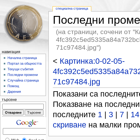
специална страница
Последни пром
(на страници, сочени от "К
4fc392c5ed5335a84a732bc
71c97484.jpg")
навигация
Начална страница
<
Картинка:0-02-05-
Портал за общността
4fc392c5ed5335a84a732
Текущи събития
Последни промени
71c97484.jpg
Случайна страница
Помощ
Показани са последни
Дарения
търсене
Показване на последн
последните
1
|
3
|
7
|
14
скриване
на малки пром