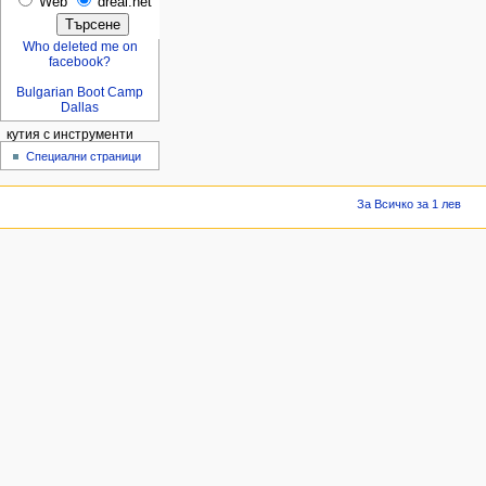
Web
dreal.net
Who deleted me on
facebook?
Bulgarian Boot Camp
Dallas
кутия с инструменти
Специални страници
За Всичко за 1 лев