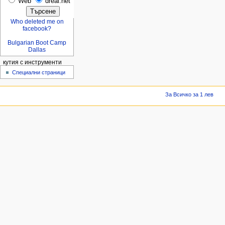
Web
dreal.net
Who deleted me on
facebook?
Bulgarian Boot Camp
Dallas
кутия с инструменти
Специални страници
За Всичко за 1 лев