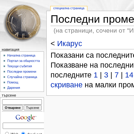
специална страница
Последни пром
(на страници, сочени от "И
<
Икарус
навигация
Показани са последни
Начална страница
Портал за общността
Показване на последн
Текущи събития
Последни промени
последните
1
|
3
|
7
|
14
Случайна страница
скриване
на малки пром
Помощ
Дарения
търсене