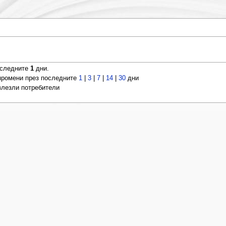
оследните
1
дни.
ромени през последните
1
|
3
|
7
|
14
|
30
дни
 влезли потребители