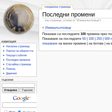
специална страница
Последни промени
(на страници, сочени от "Измишльотковци")
<
Измишльотковци
Показани са последните
100
промени през п
Показване на последните
50
|
100
|
250
|
500
п
навигация
показване
на малки промени | на ботове | на
Начална страница
Портал за общността
Текущи събития
Последни промени
Случайна страница
Помощ
Дарения
търсене