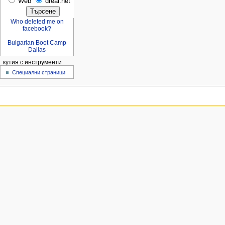
Web
dreal.net
Who deleted me on
facebook?
Bulgarian Boot Camp
Dallas
кутия с инструменти
Специални страници