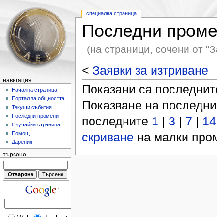
специална страница
Последни пром
(на страници, сочени от "З
<
Заявки за изтриване
навигация
Показани са последни
Начална страница
Портал за общността
Показване на последн
Текущи събития
Последни промени
последните
1
|
3
|
7
|
14
Случайна страница
скриване
на малки пром
Помощ
Дарения
търсене