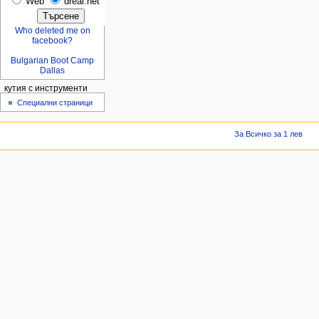
Web
dreal.net
Who deleted me on
facebook?
Bulgarian Boot Camp
Dallas
кутия с инструменти
Специални страници
За Всичко за 1 лев