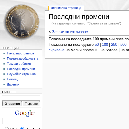
специална страница
Последни промени
(на страници, сочени от "Заявки за изтриване")
<
Заявки за изтриване
Показани са последните
100
промени през п
Показване на последните
50
|
100
|
250
|
500
п
навигация
скриване
на малки промени | на ботове | на 
Начална страница
Портал за общността
Текущи събития
Последни промени
Случайна страница
Помощ
Дарения
търсене