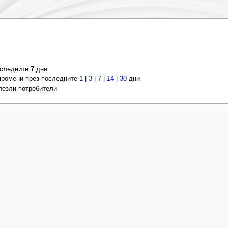
оследните
7
дни.
ромени през последните
1
|
3
|
7
|
14
|
30
дни
влезли потребители