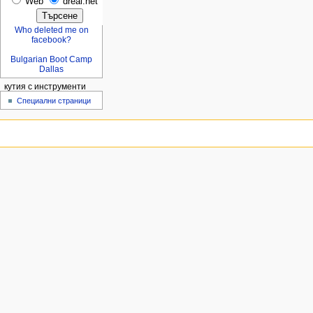
Web
dreal.net
Who deleted me on
facebook?
Bulgarian Boot Camp
Dallas
кутия с инструменти
Специални страници