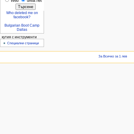
Web
dreal.net
Who deleted me on
facebook?
Bulgarian Boot Camp
Dallas
кутия с инструменти
Специални страници
За Всичко за 1 лев