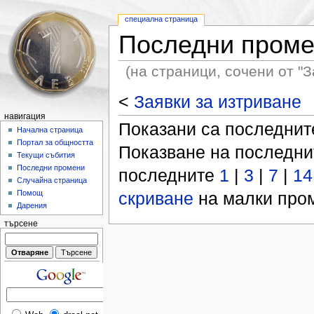
специална страница
Последни пром
(на страници, сочени от "З
<
Заявки за изтриване
навигация
Показани са последни
Начална страница
Портал за общността
Показване на последн
Текущи събития
Последни промени
последните
1
|
3
|
7
|
14
Случайна страница
скриване
на малки пром
Помощ
Дарения
търсене