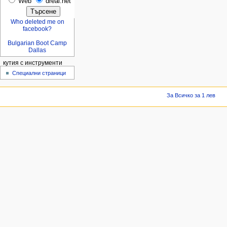
Web
dreal.net
Who deleted me on
facebook?
Bulgarian Boot Camp
Dallas
кутия с инструменти
Специални страници
За Всичко за 1 лев