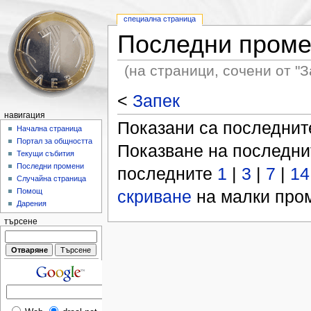
специална страница
Последни пром
(на страници, сочени от "З
<
Запек
навигация
Показани са последни
Начална страница
Портал за общността
Показване на последн
Текущи събития
Последни промени
последните
1
|
3
|
7
|
14
Случайна страница
скриване
на малки пром
Помощ
Дарения
търсене