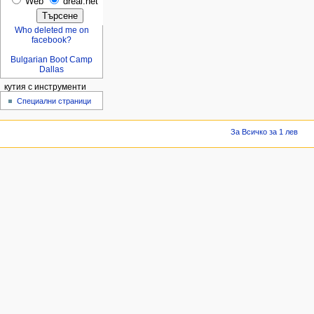
Web
dreal.net
Who deleted me on
facebook?
Bulgarian Boot Camp
Dallas
кутия с инструменти
Специални страници
За Всичко за 1 лев