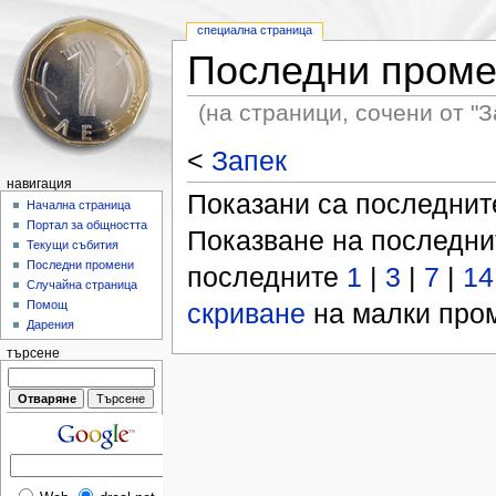
специална страница
Последни пром
(на страници, сочени от "З
<
Запек
навигация
Показани са последни
Начална страница
Портал за общността
Показване на последн
Текущи събития
Последни промени
последните
1
|
3
|
7
|
14
Случайна страница
скриване
на малки пром
Помощ
Дарения
търсене