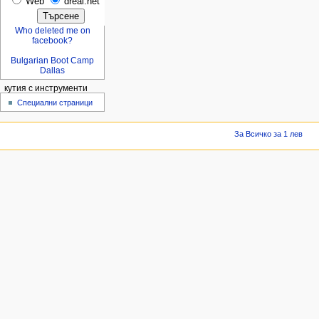
Web
dreal.net
Who deleted me on
facebook?
Bulgarian Boot Camp
Dallas
кутия с инструменти
Специални страници
За Всичко за 1 лев