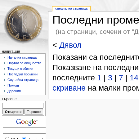
специална страница
Последни пром
(на страници, сочени от "Д
<
Дявол
навигация
Показани са последни
Начална страница
Портал за общността
Показване на последн
Текущи събития
Последни промени
последните
1
|
3
|
7
|
14
Случайна страница
скриване
на малки пром
Помощ
Дарения
търсене