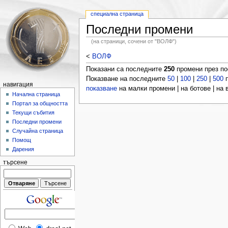
специална страница
Последни промени
(на страници, сочени от "ВОЛФ")
<
ВОЛФ
Показани са последните
250
промени през п
Показване на последните
50
|
100
|
250
|
500
п
навигация
показване
на малки промени | на ботове | на
Начална страница
Портал за общността
Текущи събития
Последни промени
Случайна страница
Помощ
Дарения
търсене