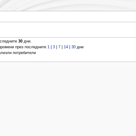
оследните
30
дни.
ромени през последните
1
|
3
|
7
|
14
|
30
дни
 влезли потребители