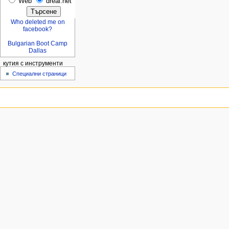
Web
dreal.net
Who deleted me on
facebook?
Bulgarian Boot Camp
Dallas
кутия с инструменти
Специални страници