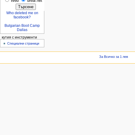
Web
dreal.net
Who deleted me on
facebook?
Bulgarian Boot Camp
Dallas
кутия с инструменти
Специални страници
За Всичко за 1 лев