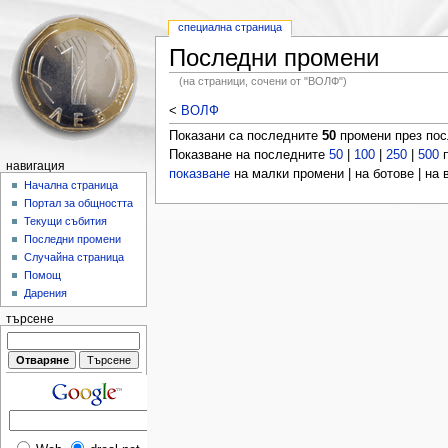
специална страница
Последни промени
(на страници, сочени от "ВОЛФ")
<
ВОЛФ
Показани са последните
50
промени през по
Показване на последните
50
|
100
|
250
|
500
п
навигация
показване
на малки промени | на ботове | на
Начална страница
Портал за общността
Текущи събития
Последни промени
Случайна страница
Помощ
Дарения
търсене