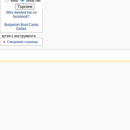
Web
dreal.net
Who deleted me on
facebook?
Bulgarian Boot Camp
Dallas
кутия с инструменти
Специални страници