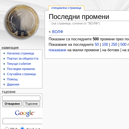
специална страница
Последни промени
(на страници, сочени от "ВОЛФ")
<
ВОЛФ
Показани са последните
500
промени през п
Показване на последните
50
|
100
|
250
|
500
п
навигация
показване
на малки промени | на ботове | на
Начална страница
Портал за общността
Текущи събития
Последни промени
Случайна страница
Помощ
Дарения
търсене