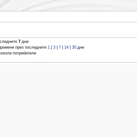
оследните
7
дни.
ромени през последните
1
|
3
|
7
|
14
|
30
дни
 влезли потребители