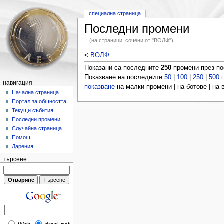
специална страница
Последни промени
(на страници, сочени от "ВОЛФ")
<
ВОЛФ
Показани са последните
250
промени през п
Показване на последните
50
|
100
|
250
|
500
п
навигация
показване
на малки промени | на ботове | на
Начална страница
Портал за общността
Текущи събития
Последни промени
Случайна страница
Помощ
Дарения
търсене