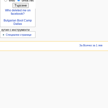
Web
dreal.net
Who deleted me on
facebook?
Bulgarian Boot Camp
Dallas
кутия с инструменти
Специални страници
За Всичко за 1 лев