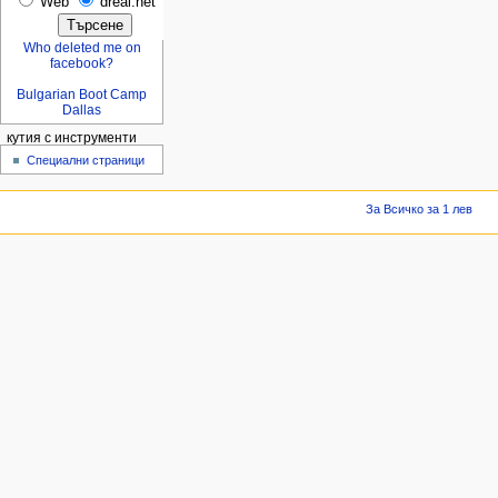
Web
dreal.net
Who deleted me on
facebook?
Bulgarian Boot Camp
Dallas
кутия с инструменти
Специални страници
За Всичко за 1 лев