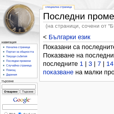
специална страница
Последни пром
(на страници, сочени от "Б
<
Българки език
навигация
Показани са последни
Начална страница
Портал за общността
Показване на последн
Текущи събития
Последни промени
последните
1
|
3
|
7
|
14
Случайна страница
показване
на малки про
Помощ
Дарения
търсене