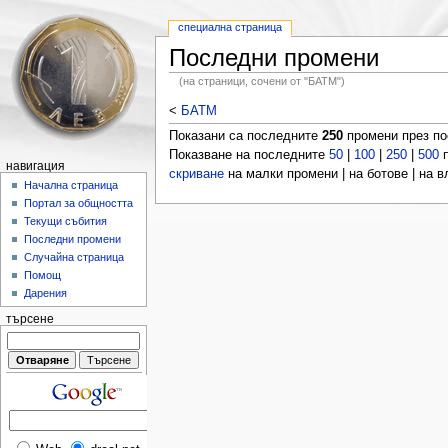
специална страница
Последни промени
(на страници, сочени от "БАТМ")
<
БАТМ
Показани са последните
250
промени през п
Показване на последните
50
|
100
|
250
|
500
п
навигация
скриване
на малки промени | на ботове | на 
Начална страница
Портал за общността
Текущи събития
Последни промени
Случайна страница
Помощ
Дарения
търсене