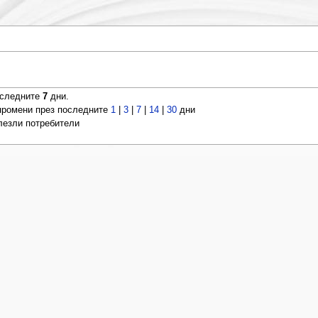
оследните
7
дни.
ромени през последните
1
|
3
|
7
|
14
|
30
дни
влезли потребители