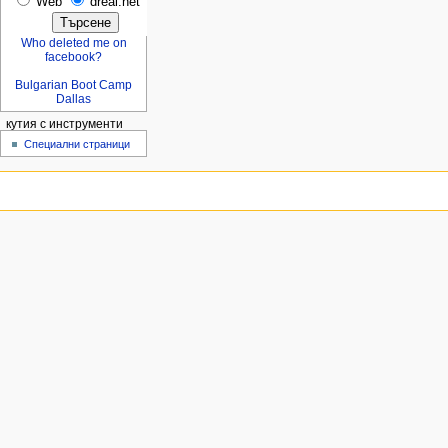
Web
dreal.net
Who deleted me on
facebook?
Bulgarian Boot Camp
Dallas
кутия с инструменти
Специални страници