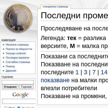
специална страница
Последни пром
Проследяване на после
Легенда:
тек
= разлика 
навигация
версиите,
М
= малка п
Начална страница
Портал за общността
Текущи събития
Показани са последни
Последни промени
Случайна страница
Показване на последн
Помощ
последните
1
|
3
|
7
|
14
Дарения
търсене
показване
на малки пр
влезли потребители
Показване на промени,