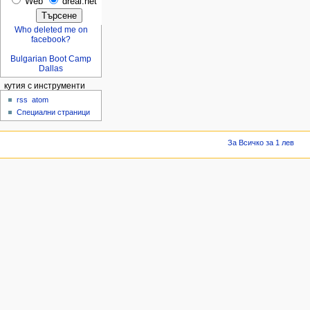
Web
dreal.net
Who deleted me on
facebook?
Bulgarian Boot Camp
Dallas
кутия с инструменти
rss
atom
Специални страници
За Всичко за 1 лев