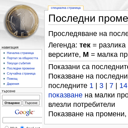
специална страница
Последни пром
Проследяване на после
Легенда:
тек
= разлика 
навигация
версиите,
М
= малка п
Начална страница
Портал за общността
Текущи събития
Показани са последни
Последни промени
Случайна страница
Показване на последн
Помощ
последните
1
|
3
|
7
|
14
Дарения
търсене
показване
на малки пр
влезли потребители
Показване на промени,