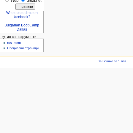
Web
dreal.net
Who deleted me on
facebook?
Bulgarian Boot Camp
Dallas
кутия с инструменти
rss
atom
Специални страници
За Всичко за 1 лев