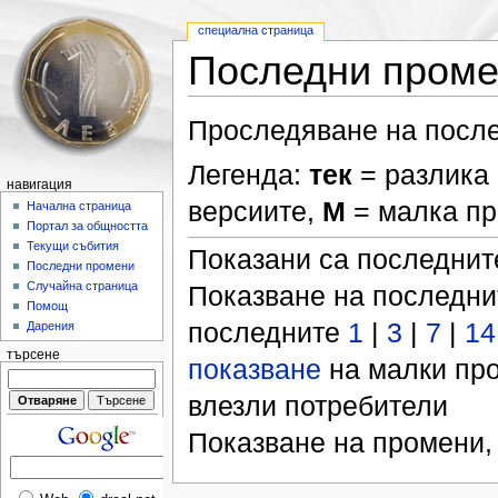
специална страница
Последни пром
Проследяване на после
Легенда:
тек
= разлика 
навигация
версиите,
М
= малка п
Начална страница
Портал за общността
Текущи събития
Показани са последни
Последни промени
Случайна страница
Показване на последн
Помощ
последните
1
|
3
|
7
|
14
Дарения
търсене
показване
на малки пр
влезли потребители
Показване на промени,