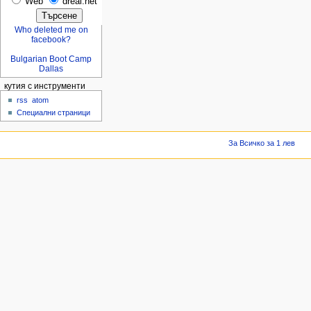
Web
dreal.net
Who deleted me on
facebook?
Bulgarian Boot Camp
Dallas
кутия с инструменти
rss
atom
Специални страници
За Всичко за 1 лев