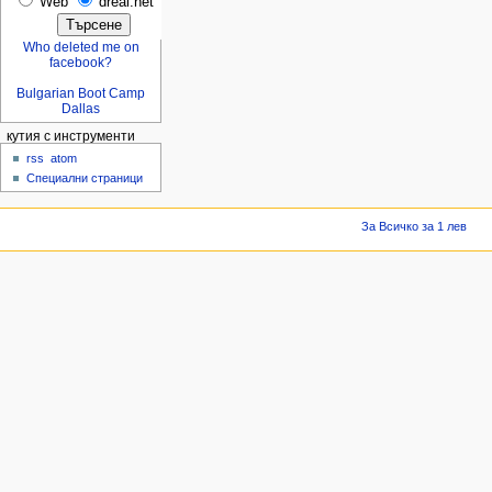
Web
dreal.net
Who deleted me on
facebook?
Bulgarian Boot Camp
Dallas
кутия с инструменти
rss
atom
Специални страници
За Всичко за 1 лев