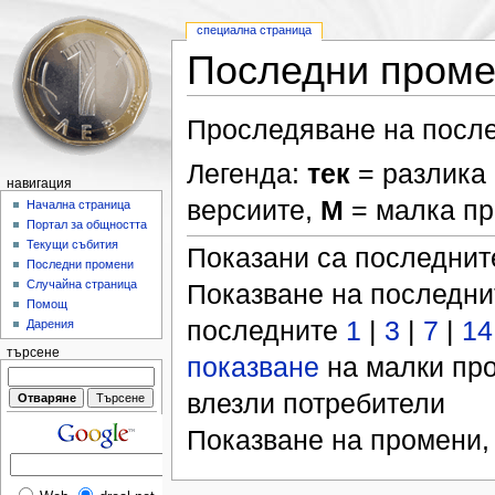
специална страница
Последни пром
Проследяване на после
Легенда:
тек
= разлика 
навигация
версиите,
М
= малка п
Начална страница
Портал за общността
Текущи събития
Показани са последни
Последни промени
Случайна страница
Показване на последн
Помощ
последните
1
|
3
|
7
|
14
Дарения
търсене
показване
на малки пр
влезли потребители
Показване на промени,