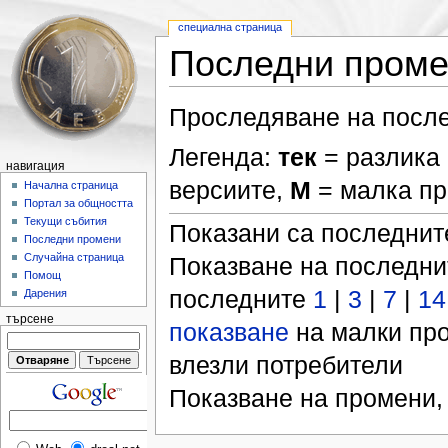
специална страница
Последни пром
Проследяване на после
Легенда:
тек
= разлика 
навигация
версиите,
М
= малка п
Начална страница
Портал за общността
Текущи събития
Показани са последни
Последни промени
Случайна страница
Показване на последн
Помощ
последните
1
|
3
|
7
|
14
Дарения
търсене
показване
на малки пр
влезли потребители
Показване на промени,