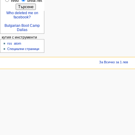
Web
dreal.net
Who deleted me on
facebook?
Bulgarian Boot Camp
Dallas
кутия с инструменти
rss
atom
Специални страници
За Всичко за 1 лев