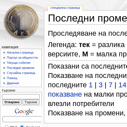
специална страница
Последни пром
Проследяване на после
Легенда:
тек
= разлика 
навигация
версиите,
М
= малка п
Начална страница
Портал за общността
Текущи събития
Показани са последни
Последни промени
Случайна страница
Показване на последн
Помощ
последните
1
|
3
|
7
|
14
Дарения
търсене
показване
на малки пр
влезли потребители
Показване на промени,