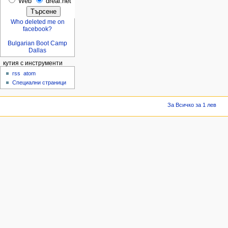
Web
dreal.net
Who deleted me on
facebook?
Bulgarian Boot Camp
Dallas
кутия с инструменти
rss
atom
Специални страници
За Всичко за 1 лев