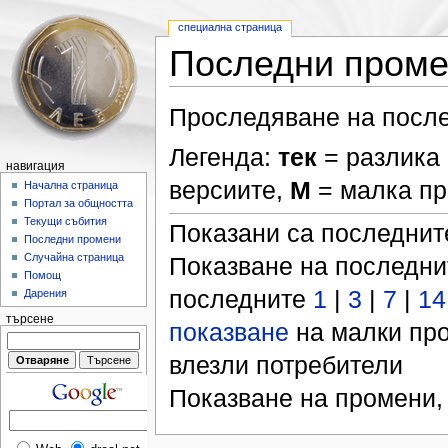
специална страница
Последни пром
Проследяване на после
Легенда:
тек
= разлика 
навигация
версиите,
М
= малка п
Начална страница
Портал за общността
Текущи събития
Показани са последни
Последни промени
Случайна страница
Показване на последн
Помощ
последните
1
|
3
|
7
|
14
Дарения
търсене
показване
на малки пр
влезли потребители
Показване на промени,