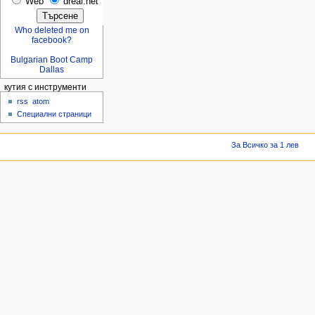
Web
dreal.net
Who deleted me on
facebook?
Bulgarian Boot Camp
Dallas
кутия с инструменти
rss
atom
Специални страници
За Всичко за 1 лев