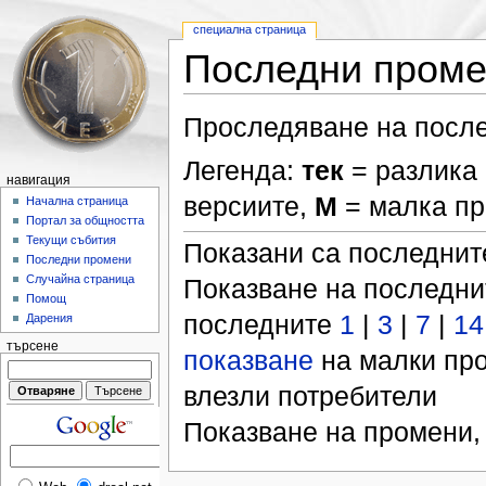
специална страница
Последни пром
Проследяване на после
Легенда:
тек
= разлика 
навигация
версиите,
М
= малка п
Начална страница
Портал за общността
Текущи събития
Показани са последни
Последни промени
Случайна страница
Показване на последн
Помощ
последните
1
|
3
|
7
|
14
Дарения
търсене
показване
на малки пр
влезли потребители
Показване на промени,