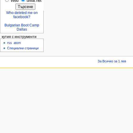
Web
dreal.net
Who deleted me on
facebook?
Bulgarian Boot Camp
Dallas
кутия с инструменти
rss
atom
Специални страници
За Всичко за 1 лев