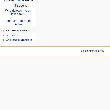
Web
dreal.net
Who deleted me on
facebook?
Bulgarian Boot Camp
Dallas
кутия с инструменти
rss
atom
Специални страници
За Всичко за 1 лев