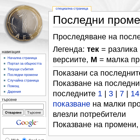
специална страница
Последни пром
Проследяване на после
Легенда:
тек
= разлика 
навигация
версиите,
М
= малка п
Начална страница
Портал за общността
Текущи събития
Показани са последни
Последни промени
Случайна страница
Показване на последн
Помощ
последните
1
|
3
|
7
|
14
Дарения
търсене
показване
на малки пр
влезли потребители
Показване на промени,