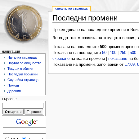
специална страница
Последни промени
Проследяване на последните промени в Всичк
Легенда:
тек
= разлика на текущата версия,
Показани са последните
500
промени през п
навигация
Показване на последните
50
|
100
|
250
|
500
п
Начална страница
скриване
на малки промени |
показване
на бо
Портал за общността
Показване на промени, започвайки от
17:09, 
Текущи събития
Последни промени
Случайна страница
Помощ
Дарения
търсене