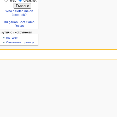
Web
dreal.net
Who deleted me on
facebook?
Bulgarian Boot Camp
Dallas
кутия с инструменти
rss
atom
Специални страници