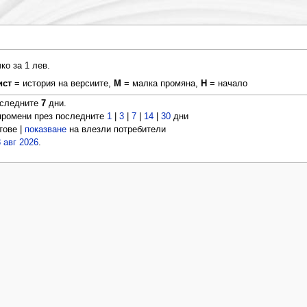
о за 1 лев.
ист
= история на версиите,
М
= малка промяна,
Н
= начало
оследните
7
дни.
ромени през последните
1
|
3
|
7
|
14
|
30
дни
тове |
показване
на влезли потребители
8 авг 2026
.