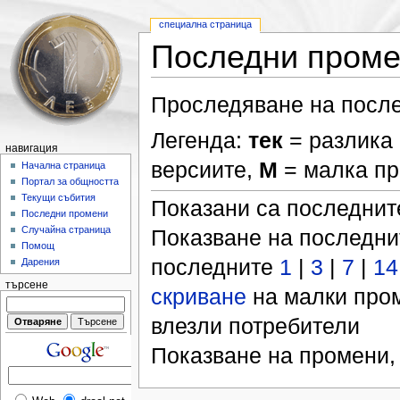
специална страница
Последни пром
Проследяване на после
Легенда:
тек
= разлика 
навигация
версиите,
М
= малка п
Начална страница
Портал за общността
Текущи събития
Показани са последни
Последни промени
Случайна страница
Показване на последн
Помощ
последните
1
|
3
|
7
|
14
Дарения
търсене
скриване
на малки про
влезли потребители
Показване на промени,