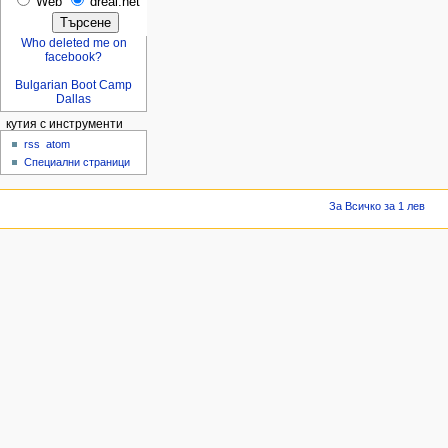
Web
dreal.net
Who deleted me on
facebook?
Bulgarian Boot Camp
Dallas
кутия с инструменти
rss
atom
Специални страници
За Всичко за 1 лев