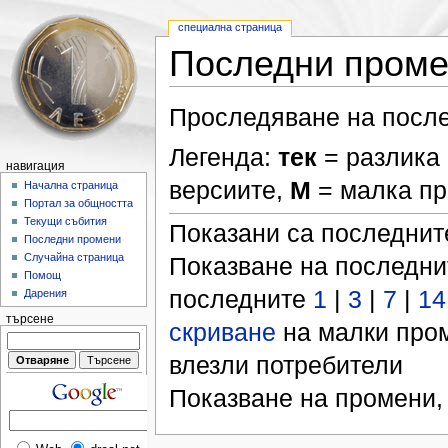
специална страница
Последни пром
Проследяване на после
Легенда:
тек
= разлика 
навигация
версиите,
М
= малка п
Начална страница
Портал за общността
Текущи събития
Показани са последни
Последни промени
Случайна страница
Показване на последн
Помощ
последните
1
|
3
|
7
|
14
Дарения
търсене
скриване
на малки про
влезли потребители
Показване на промени,