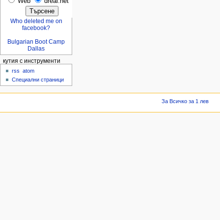
Web
dreal.net
Who deleted me on
facebook?
Bulgarian Boot Camp
Dallas
кутия с инструменти
rss
atom
Специални страници
За Всичко за 1 лев