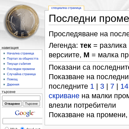
специална страница
Последни пром
Проследяване на после
Легенда:
тек
= разлика 
навигация
версиите,
М
= малка п
Начална страница
Портал за общността
Текущи събития
Показани са последни
Последни промени
Случайна страница
Показване на последн
Помощ
последните
1
|
3
|
7
|
14
Дарения
търсене
скриване
на малки про
влезли потребители
Показване на промени,