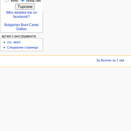
Web
dreal.net
Who deleted me on
facebook?
Bulgarian Boot Camp
Dallas
кутия с инструменти
rss
atom
Специални страници
За Всичко за 1 лев