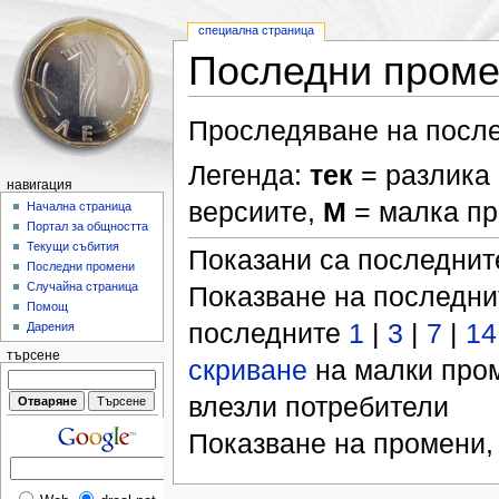
специална страница
Последни пром
Проследяване на после
Легенда:
тек
= разлика 
навигация
версиите,
М
= малка п
Начална страница
Портал за общността
Текущи събития
Показани са последни
Последни промени
Случайна страница
Показване на последн
Помощ
последните
1
|
3
|
7
|
14
Дарения
търсене
скриване
на малки про
влезли потребители
Показване на промени,