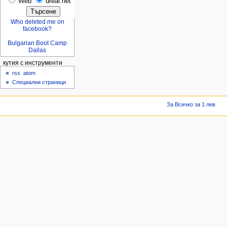
Web
dreal.net
Who deleted me on
facebook?
Bulgarian Boot Camp
Dallas
кутия с инструменти
rss
atom
Специални страници
За Всичко за 1 лев