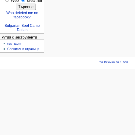
Web
dreal.net
Who deleted me on
facebook?
Bulgarian Boot Camp
Dallas
кутия с инструменти
rss
atom
Специални страници
За Всичко за 1 лев