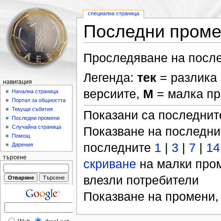
специална страница
Последни пром
Проследяване на после
Легенда:
тек
= разлика 
навигация
версиите,
М
= малка п
Начална страница
Портал за общността
Текущи събития
Показани са последни
Последни промени
Случайна страница
Показване на последн
Помощ
последните
1
|
3
|
7
|
14
Дарения
търсене
скриване
на малки про
влезли потребители
Показване на промени,