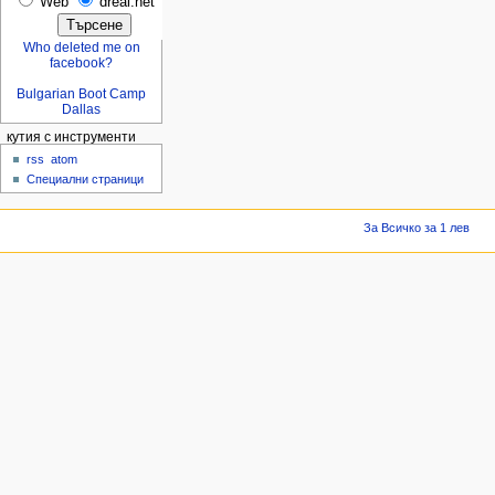
Web
dreal.net
Who deleted me on
facebook?
Bulgarian Boot Camp
Dallas
кутия с инструменти
rss
atom
Специални страници
За Всичко за 1 лев