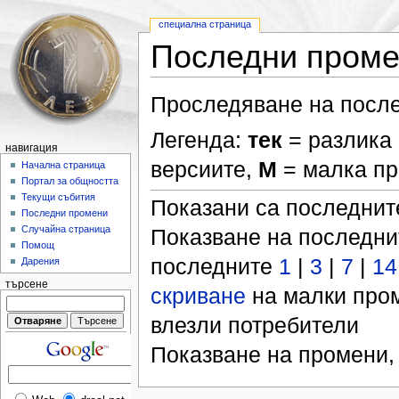
специална страница
Последни пром
Проследяване на после
Легенда:
тек
= разлика 
навигация
версиите,
М
= малка п
Начална страница
Портал за общността
Текущи събития
Показани са последни
Последни промени
Случайна страница
Показване на последн
Помощ
последните
1
|
3
|
7
|
14
Дарения
търсене
скриване
на малки про
влезли потребители
Показване на промени,