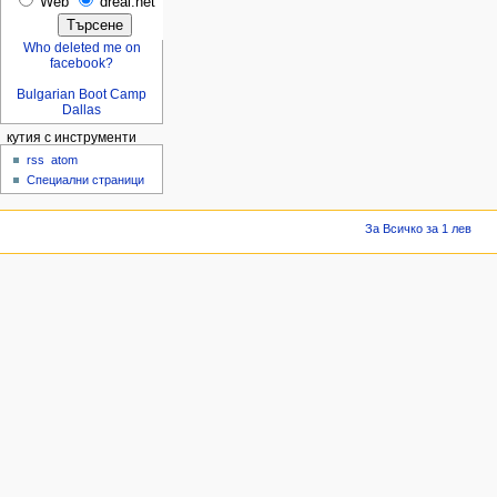
Web
dreal.net
Who deleted me on
facebook?
Bulgarian Boot Camp
Dallas
кутия с инструменти
rss
atom
Специални страници
За Всичко за 1 лев