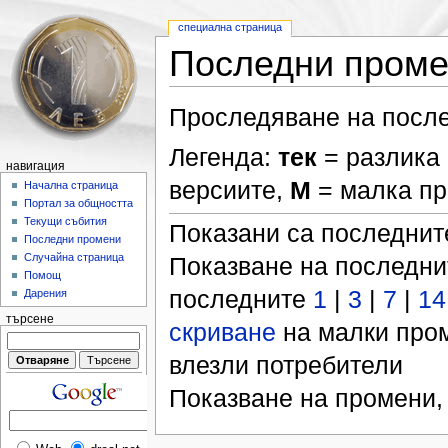
специална страница
Последни пром
Проследяване на после
Легенда:
тек
= разлика 
навигация
версиите,
М
= малка п
Начална страница
Портал за общността
Текущи събития
Показани са последни
Последни промени
Случайна страница
Показване на последн
Помощ
последните
1
|
3
|
7
|
14
Дарения
търсене
скриване
на малки про
влезли потребители
Показване на промени,