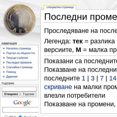
специална страница
Последни пром
Проследяване на после
Легенда:
тек
= разлика 
навигация
версиите,
М
= малка п
Начална страница
Портал за общността
Текущи събития
Показани са последни
Последни промени
Случайна страница
Показване на последн
Помощ
последните
1
|
3
|
7
|
14
Дарения
търсене
скриване
на малки про
влезли потребители
Показване на промени,