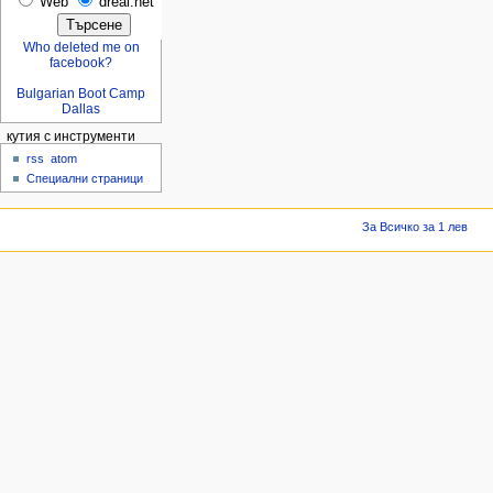
Web
dreal.net
Who deleted me on
facebook?
Bulgarian Boot Camp
Dallas
кутия с инструменти
rss
atom
Специални страници
За Всичко за 1 лев