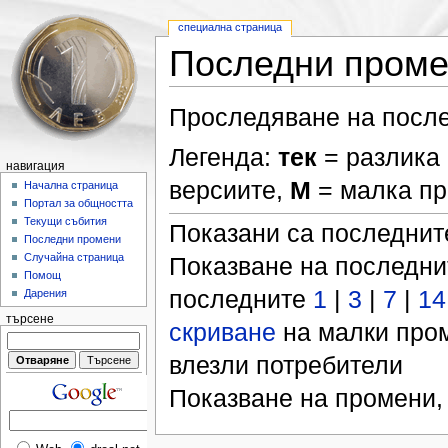
специална страница
Последни пром
Проследяване на после
Легенда:
тек
= разлика 
навигация
версиите,
М
= малка п
Начална страница
Портал за общността
Текущи събития
Показани са последни
Последни промени
Случайна страница
Показване на последн
Помощ
последните
1
|
3
|
7
|
14
Дарения
търсене
скриване
на малки про
влезли потребители
Показване на промени,