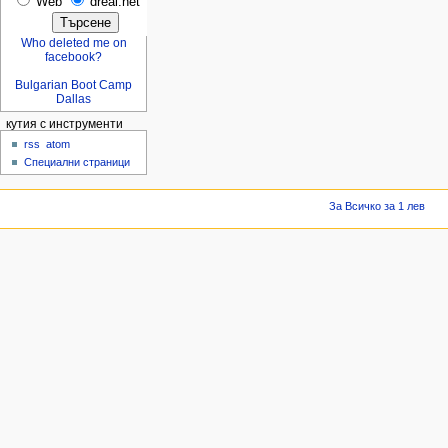
Web
dreal.net
Who deleted me on
facebook?
Bulgarian Boot Camp
Dallas
кутия с инструменти
rss
atom
Специални страници
За Всичко за 1 лев