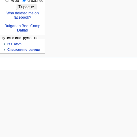
Web
dreal.net
Who deleted me on
facebook?
Bulgarian Boot Camp
Dallas
кутия с инструменти
rss
atom
Специални страници