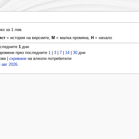
о за 1 лев.
ист
= история на версиите,
М
= малка промяна,
Н
= начало
оследните
1
дни.
ромени през последните
1
|
3
|
7
|
14
|
30
дни
ове |
скриване
на влезли потребители
8 авг 2026
.