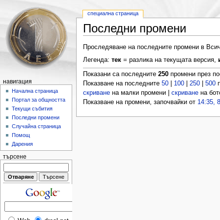
специална страница
Последни промени
Проследяване на последните промени в Всичк
Легенда:
тек
= разлика на текущата версия,
Показани са последните
250
промени през п
навигация
Показване на последните
50
|
100
|
250
|
500
п
Начална страница
скриване
на малки промени |
скриване
на бот
Портал за общността
Показване на промени, започвайки от
14:35, 
Текущи събития
Последни промени
Случайна страница
Помощ
Дарения
търсене