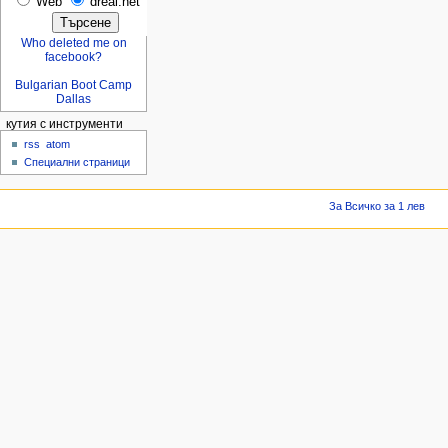
Web
dreal.net
Who deleted me on
facebook?
Bulgarian Boot Camp
Dallas
кутия с инструменти
rss
atom
Специални страници
За Всичко за 1 лев