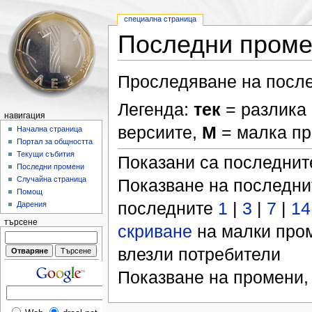
специална страница
Последни пром
Проследяване на после
Легенда:
тек
= разлика 
навигация
версиите,
М
= малка п
Начална страница
Портал за общността
Текущи събития
Показани са последни
Последни промени
Случайна страница
Показване на последн
Помощ
последните
1
|
3
|
7
|
14
Дарения
търсене
скриване
на малки про
влезли потребители
Показване на промени,