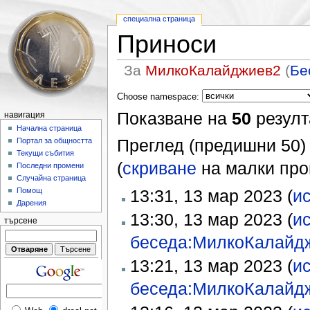
специална страница
Приноси
За
МилкоКалайджиев2
(
Бе
Choose namespace:
Показване на
50
резулт
навигация
Начална страница
Преглед (предишни 50) 
Портал за общността
Текущи събития
(
скриване
на малки пром
Последни промени
Случайна страница
13:31, 13 мар 2023 (
и
Помощ
Дарения
13:30, 13 мар 2023 (
и
търсене
беседа:МилкоКалайд
13:21, 13 мар 2023 (
и
беседа:МилкоКалайд