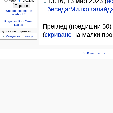
13:16, 13 мар 2023 (
и
Web
dreal.net
беседа:МилкоКалайд
Who deleted me on
facebook?
Bulgarian Boot Camp
Преглед (предишни 50) 
Dallas
кутия с инструменти
(
скриване
на малки пром
Специални страници
За Всичко за 1 лев