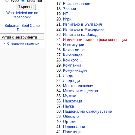
Web
dreal.net
Езиконезнание
Звания
Who deleted me on
ИТ
facebook?
Игри
Изпитано в България
Bulgarian Boot Camp
Изпитано в Македония
Dallas
Изпитано на Запад
кутия с инструменти
Индуистки философски концепции
Специални страници
Институции
Какво ли не
Кибериада
Кой кого...
Компании
Комуникация
Люде
Людоеди
Местоположения
Митични същества
Музика
Наркотици
Наука
Национално самочувствие
Облекло
Оръжия
Персонални
Политици