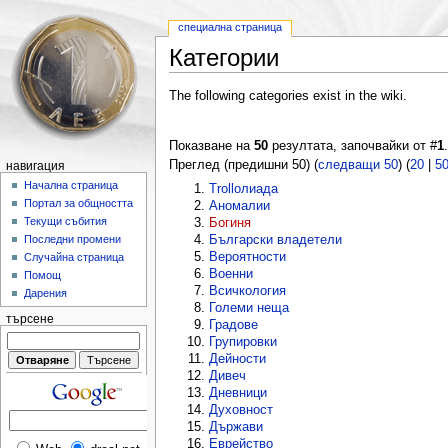
специална страница
Категории
The following categories exist in the wiki.
Показване на
50
резултата, започвайки от #
1
.
Преглед (предишни 50) (
следващи 50
) (
20
|
5
навигация
Начална страница
Trollолиада
Портал за общността
Аномалии
Текущи събития
Богиня
Български владетели
Последни промени
Вероятности
Случайна страница
Военни
Помощ
Всичкология
Дарения
Големи неща
търсене
Градове
Групировки
Дейности
Дивеч
Дневници
Духовност
Държави
Еврейство