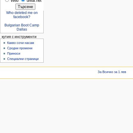
Web
dreal.net
Who deleted me on
facebook?
Bulgarian Boot Camp
Dallas
кутия с инструменти
Какво сочи насам
Сродни промени
Приноси
Специални страници
За Всичко за 1 лев