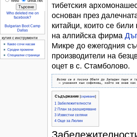
Web
dreal.net
тибетския архомонашес
основан през далечната
Who deleted me on
facebook?
китайци, които се били
Bulgarian Boot Camp
Dallas
на алпийска фирма
Дъ
кутия с инструменти
Микре до ежегодния съ
Какво сочи насам
Сродни промени
производители на безц
Специални страници
оцет в с. Стамболово.
Возиш се в посока Обеля до Западен парк и т
Съдържание
[
скриване
]
1 Забележителности
2 План за разширяване
3 Известни селяни
4 Още за Люлин
Забележителност