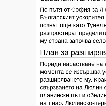
По пътя от София за Л
Българският ускорител
познат още като Тунелъ
разпростират пределите
му страна започва сел
План за разширя
Поради нарастване на н
момента се извършва у
разширяването му. Край
свързването на Люлин с
планински път и обеди
на т.нар. Люлинско-пе