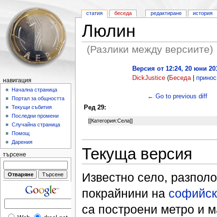
статия
беседа
редактиране
история
Люлин
(Разлики между версиите)
Версия от 12:24, 20 юни 20
DickJustice
(
Беседа
|
принос
навигация
Начална страница
← Go to previous diff
Портал за общността
Ред 29:
Текущи събития
Последни промени
[[Категория:Села]]
Случайна страница
Помощ
Дарения
Текуща версия
търсене
Известно село, разпол
покрайнини на
софийск
са построени метро и м