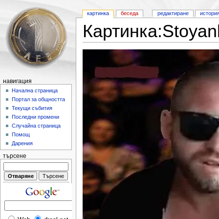
картинка
беседа
редактиране
истори
Картинка:Stoyank
навигация
Начална страница
Портал за общността
Текущи събития
Последни промени
Случайна страница
Помощ
Дарения
търсене