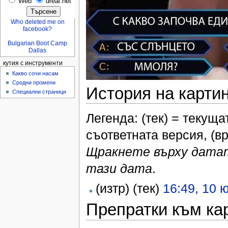
Web
dreal.net
Who deleted me on
facebook?
Bulgarian Boot Camp
Dallas
кутия с инструменти
Какво сочи насам
Сродни промени
История на карти
Специални страници
Легенда: (тек) = текуща
съответната версия, (в
Щракнете върху датат
тази дата
.
(изтр) (тек)
16:49, 10 
Препратки към ка