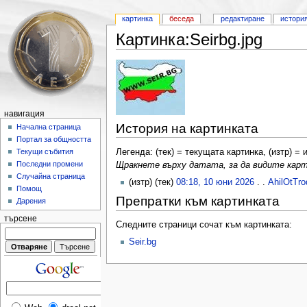
картинка
беседа
редактиране
истори
Картинка:Seirbg.jpg
навигация
История на картинката
Начална страница
Портал за общността
Легенда: (тек) = текущата картинка, (изтр) 
Текущи събития
Последни промени
Щракнете върху датата, за да видите карт
Случайна страница
(изтр) (тек)
08:18, 10 юни 2026
. .
AhilOtTro
Помощ
Препратки към картинката
Дарения
търсене
Следните страници сочат към картинката:
Seir.bg