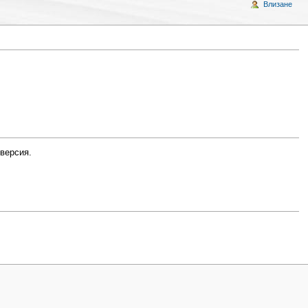
Влизане
 версия.