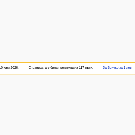
10 юни 2026.
Страницата е била преглеждана 117 пъти.
За Всичко за 1 лев