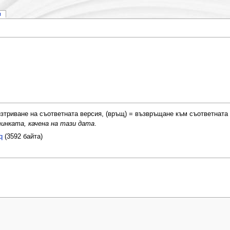
я
= изтриване на съответната версия, (връщ) = възвръщане към съответната
инката, качена на тази дата
.
q
(3592 байта)